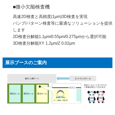
■微小欠陥検査機
高速2D検査と高精度(1μm)3D検査を実現
バンプ/パターン検査等に最適なソリューションを提供
します
2D検査分解能1.1μm/0.55μm/0.275μmから選択可能
3D検査分解能XY 1.2μm/Z 0.02μm
展示ブースのご案内