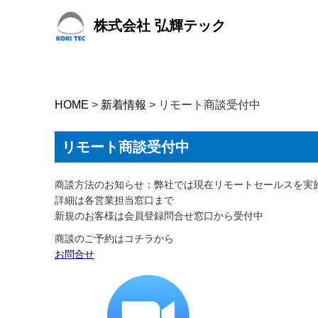
セ
株式会社 弘輝テック
レ
ク
テ
ィ
HOME
>
新着情報
>
リモート商談受付中
ブ
は
リモート商談受付中
ん
だ
商談方法のお知らせ：弊社では現在リモートセールスを実施
詳細は各営業担当窓口まで
付
新規のお客様は会員登録問合せ窓口から受付中
け
商談のご予約はコチラから
装
お問合せ
置