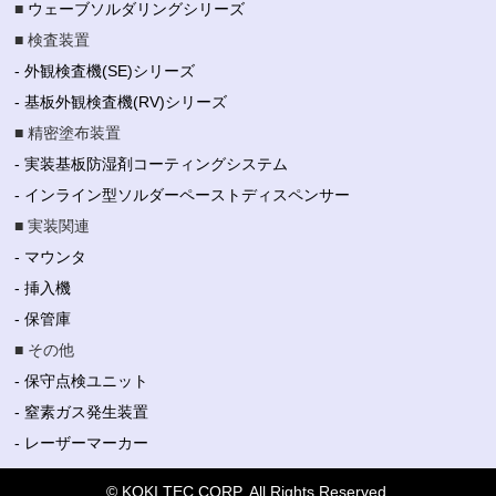
■
ウェーブソルダリングシリーズ
■ 検査装置
- 外観検査機(SE)シリーズ
- 基板外観検査機(RV)シリーズ
■ 精密塗布装置
- 実装基板防湿剤コーティングシステム
- インライン型ソルダーペーストディスペンサー
■ 実装関連
- マウンタ
- 挿入機
- 保管庫
■ その他
- 保守点検ユニット
- 窒素ガス発生装置
- レーザーマーカー
©
KOKI TEC CORP.
All Rights Reserved.