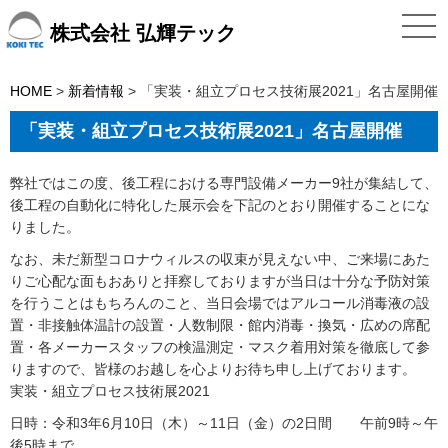
株式会社 弘輝テック
HOME
>
新着情報
>
「実装・組立プロセス技術展2021」名古屋開催
「実装・組立プロセス技術展2021」名古屋開催
弊社ではこの度、後工程における専門設備メーカー9社が集結して、
後工程の自動化に特化した展示会を下記のとおり開催することにな
りました。
なお、未だ新型コロナウィルスの収束が見えない中、ご来場にあた
りご心配な面もおありと拝察しておりますが当日は十分な予防対策
を行うことはもちろんのこと、当日会場ではアルコール消毒液の設
置・非接触体温計の設置・人数制限・館内消毒・換気・広めの席配
置・各メーカースタッフの検温測定・マスク着用対策を徹底して参
りますので、皆様のお越しを心よりお待ち申し上げております。
実装・組立プロセス技術展2021
日時：令和3年6月10日（木）～11日（金）の2日間 午前9時～午
後5時まで